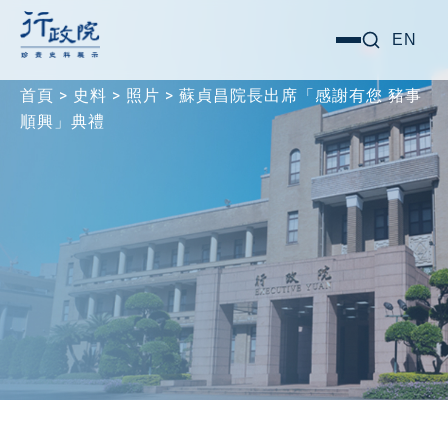
跳
搜尋關鍵字:
EN
選
至
單
主
首頁
>
史料
>
照片
>
蘇貞昌院長出席「感謝有您 豬事
要
順興」典禮
內
容