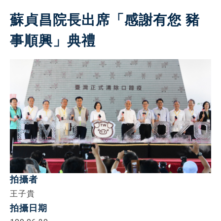
蘇貞昌院長出席「感謝有您 豬
事順興」典禮
拍攝者
王子貴
拍攝日期