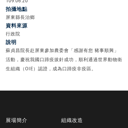
109.06.20
拍攝地點
屏東縣長治鄉
資料來源
行政院
說明
蘇貞昌院長赴屏東參加農委會「感謝有您 豬事順興」
活動，慶祝我國口蹄疫拔針成功，順利通過世界動物衛
生組織（OIE）認證，成為口蹄疫非疫區。
下
展場簡介
組織改造
方