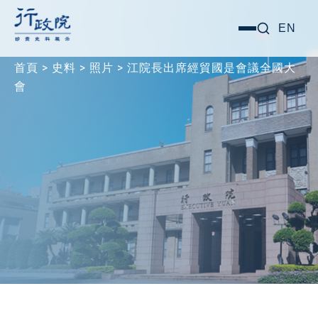
跳
搜尋關鍵字:
EN
選
至
單
主
首頁
>
史料
>
照片
>
江院長出席經貿國是會議全國大
要
會
內
容