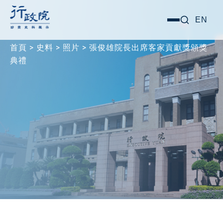
跳
搜尋關鍵字:
EN
選
至
單
主
首頁
>
史料
>
照片
>
張俊雄院長出席客家貢獻獎頒獎
要
典禮
內
容