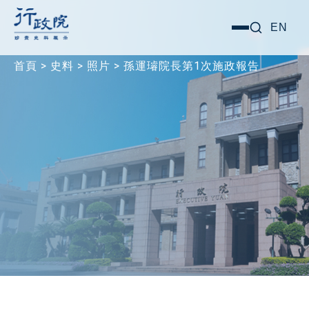
跳
搜尋關鍵字:
EN
選
至
單
主
首頁
>
史料
>
照片
>
孫運璿院長第1次施政報告
要
內
容