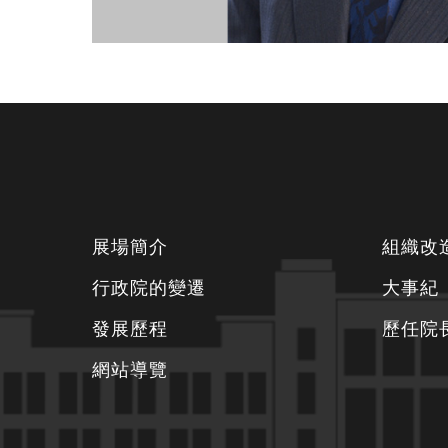
下
展場簡介
組織改
方
行政院的變遷
大事紀
資
發展歷程
歷任院
訊
區
網站導覽