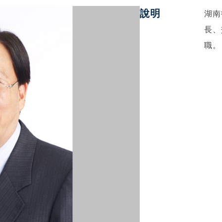
說明
湖南
長、
職。