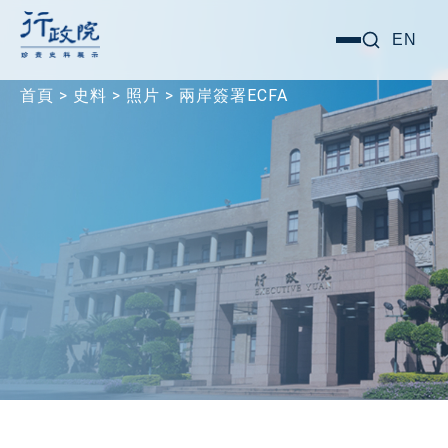
跳
搜尋關鍵字:
EN
選
至
單
主
首頁
>
史料
>
照片
>
兩岸簽署ECFA
要
內
容